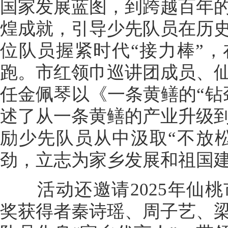
国家发展蓝图，到跨越百年
煌成就，引导少先队员在历
位队员握紧时代“接力棒”
跑。市红领巾巡讲团成员、
任金佩琴以《一条黄鳝的“钻
述了从一条黄鳝的产业升级
励少先队员从中汲取“不放松
劲，立志为家乡发展和祖国
活动还邀请2025年仙桃
奖获得者秦诗瑶、周子艺、