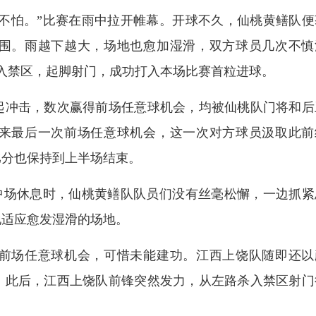
不怕。”比赛在雨中拉开帷幕。开球不久，仙桃黄鳝队便
围。雨越下越大，场地也愈加湿滑，双方球员几次不慎
入禁区，起脚射门，成功打入本场比赛首粒进球。
冲击，数次赢得前场任意球机会，均被仙桃队门将和后
来最后一次前场任意球机会，这一次对方球员汲取此前
比分也保持到上半场结束。
中场休息时，仙桃黄鳝队队员们没有丝毫松懈，一边抓紧
地适应愈发湿滑的场地。
场任意球机会，可惜未能建功。江西上饶队随即还以
。此后，江西上饶队前锋突然发力，从左路杀入禁区射门