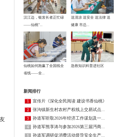
汉江边，银发长者正忙碌
送清凉 送安全 送法律 送
——仙桃“...
健康 市总...
仙桃如何跑赢了全国线全
急救知识科普进社区
省线——全...
新闻排行
宣传片《深化全民阅读 建设书香仙桃》
张沟镇新生村农村产权线上交易试点...
孙道军听取2026年经济工作谋划及一...
友
孙道军熊享涛与参加2026第三届沔商...
孙道军调研促消费活动督导安全生产...