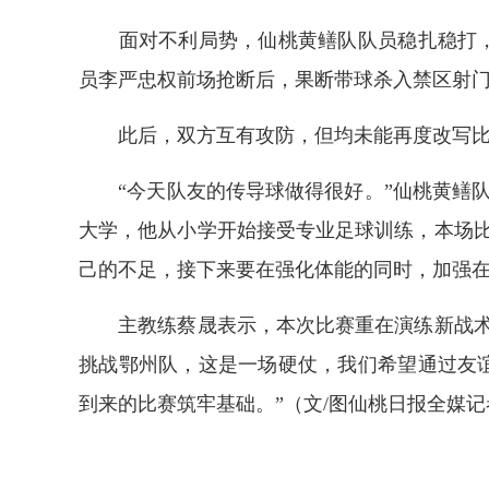
面对不利局势，仙桃黄鳝队队员稳扎稳打，一
员李严忠权前场抢断后，果断带球杀入禁区射
此后，双方互有攻防，但均未能再度改写比分
“今天队友的传导球做得很好。”仙桃黄鳝队9
大学，他从小学开始接受专业足球训练，本场比
己的不足，接下来要在强化体能的同时，加强在
主教练蔡晟表示，本次比赛重在演练新战术，
挑战鄂州队，这是一场硬仗，我们希望通过友
到来的比赛筑牢基础。”（文/图仙桃日报全媒