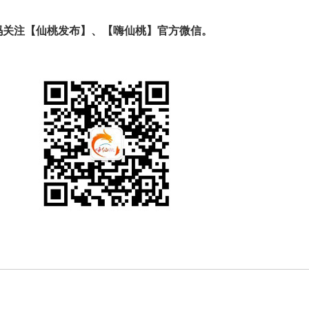
码关注【仙桃发布】、【嗨仙桃】官方微信。