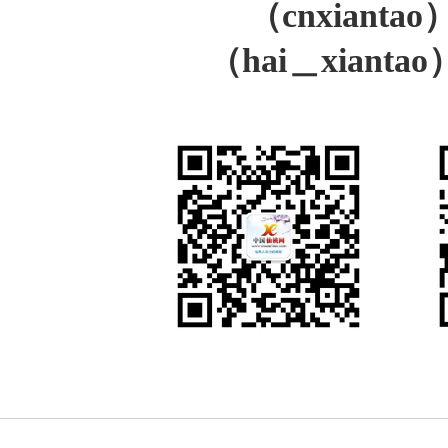
（cnxiant
（hai＿xiant