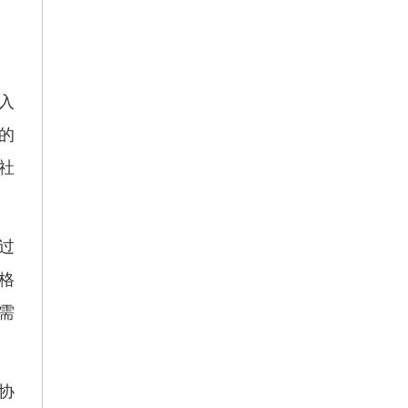
入
的
社
过
格
需
协