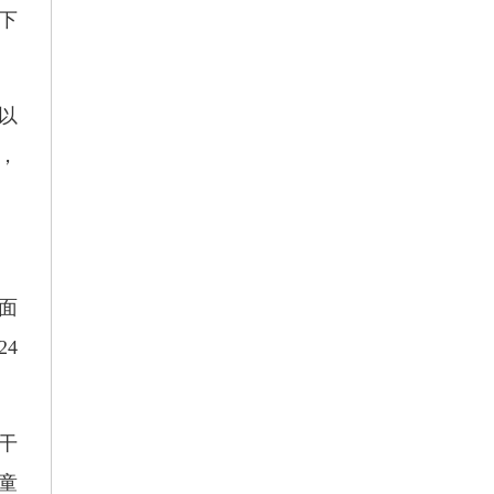
下
以
，
面
4
干
童