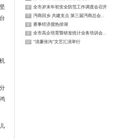
坚
全市岁末年初安全防范工作调度会召开
沔商回乡 共建支点 第三届沔商总会...
台
赛事经济搅热排湖
全市高企培育暨研发统计业务培训会...
“清廉张沟”文艺汇演举行
机
分
鸿
儿