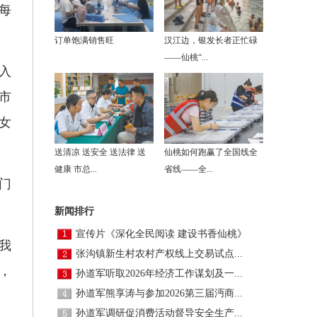
每
订单饱满销售旺
汉江边，银发长者正忙碌
——仙桃“...
入
市
女
。
送清凉 送安全 送法律 送
仙桃如何跑赢了全国线全
健康 市总...
省线——全...
门
新闻排行
宣传片《深化全民阅读 建设书香仙桃》
我
张沟镇新生村农村产权线上交易试点...
，
孙道军听取2026年经济工作谋划及一...
孙道军熊享涛与参加2026第三届沔商...
孙道军调研促消费活动督导安全生产...