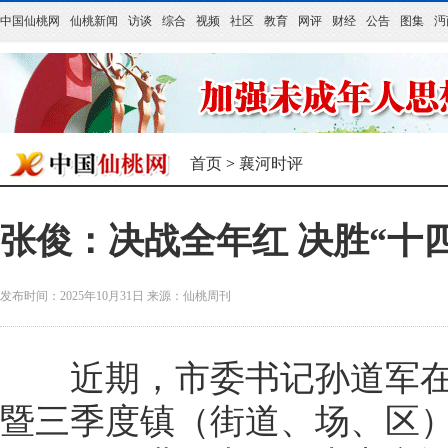
中国仙桃网
仙桃新闻
访谈
综合
视频
社区
教育
网评
财经
公告
图集
沔
首页
>
襄河时评
张俊：决战全年红 决胜“十
发布时间：2025年10月31日
来源：
仙桃周刊
近期，市委书记孙道军在
暨三季度镇（街道、场、区