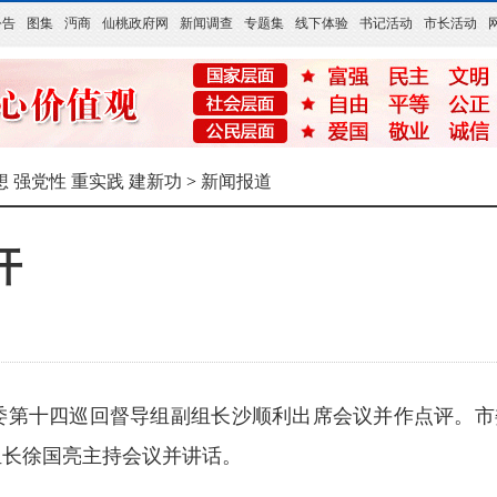
公告
图集
沔商
仙桃政府网
新闻调查
专题集
线下体验
书记活动
市长活动
想 强党性 重实践 建新功
>
新闻报道
开
委第十四巡回督导组副组长沙顺利出席会议并作点评。市
组长徐国亮主持会议并讲话。