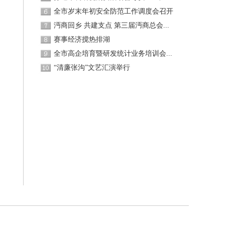
全市岁末年初安全防范工作调度会召开
沔商回乡 共建支点 第三届沔商总会...
赛事经济搅热排湖
全市高企培育暨研发统计业务培训会...
“清廉张沟”文艺汇演举行