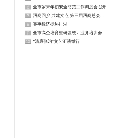
）
全市岁末年初安全防范工作调度会召开
沔商回乡 共建支点 第三届沔商总会...
赛事经济搅热排湖
全市高企培育暨研发统计业务培训会...
“清廉张沟”文艺汇演举行