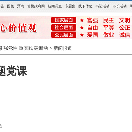
公告
图集
沔商
仙桃政府网
新闻调查
专题集
线下体验
书记活动
市长活动
想 强党性 重实践 建新功
>
新闻报道
题党课
论