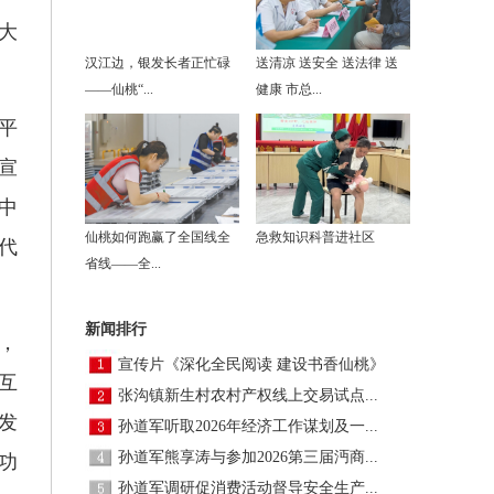
大
汉江边，银发长者正忙碌
送清凉 送安全 送法律 送
——仙桃“...
健康 市总...
平
宣
中
仙桃如何跑赢了全国线全
急救知识科普进社区
代
省线——全...
新闻排行
，
宣传片《深化全民阅读 建设书香仙桃》
互
张沟镇新生村农村产权线上交易试点...
发
孙道军听取2026年经济工作谋划及一...
孙道军熊享涛与参加2026第三届沔商...
功
孙道军调研促消费活动督导安全生产...