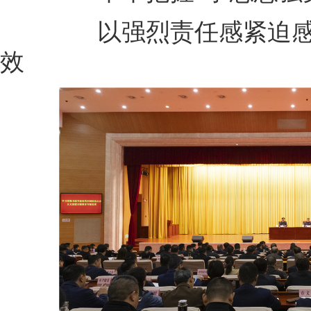
以强烈责任感紧迫感推
效