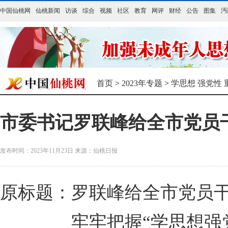
中国仙桃网
仙桃新闻
访谈
综合
视频
社区
教育
网评
财经
公告
图集
沔
首页
>
2023年专题
>
学思想 强党性 
市委书记罗联峰给全市党员
发布时间：2023年11月23日
来源：
仙桃日报
原标题：罗联峰给全市党员
牢牢把握“学思想强党性