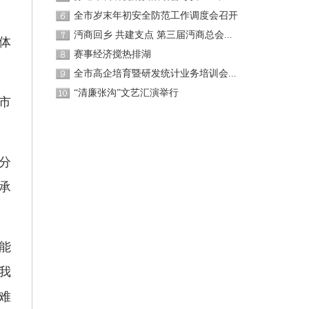
全市岁末年初安全防范工作调度会召开
沔商回乡 共建支点 第三届沔商总会...
体
赛事经济搅热排湖
全市高企培育暨研发统计业务培训会...
“清廉张沟”文艺汇演举行
市
分
承
能
我
难