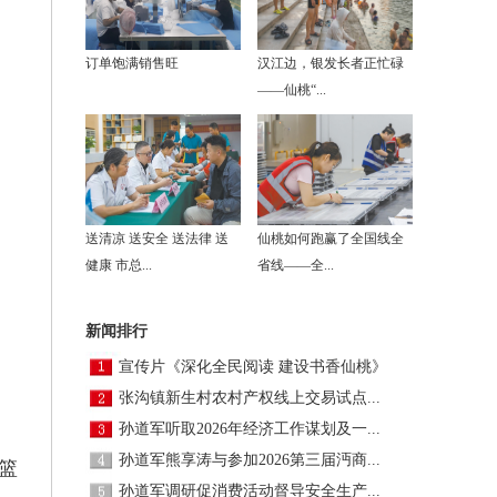
订单饱满销售旺
汉江边，银发长者正忙碌
——仙桃“...
送清凉 送安全 送法律 送
仙桃如何跑赢了全国线全
健康 市总...
省线——全...
新闻排行
宣传片《深化全民阅读 建设书香仙桃》
张沟镇新生村农村产权线上交易试点...
孙道军听取2026年经济工作谋划及一...
孙道军熊享涛与参加2026第三届沔商...
篮
孙道军调研促消费活动督导安全生产...