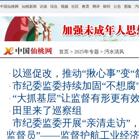
中国仙桃网
仙桃新闻
访谈
综合
视频
社区
教育
网评
财经
公告
图集
沔
首页
>
2025年专题
>
沔水清风
以巡促改，推动“揪心事”变“
市纪委监委持续加固“不想腐
“大抓基层”让监督有形更有
田里来了巡察组
市纪委监委开展“亲清走访”
监督员”——监督护航工业经济