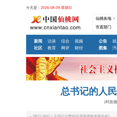
今天是：
2026-08-09 星期日
仙桃各地
市直部门
新闻
访谈
综合
视频
公告
就
社区
教育
网评
财经
图集
沔
总书记的人民
[时政
大国气派]
[学习·知行丨总书记点赞的非遗苗绣焕发新生机]