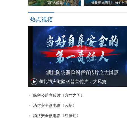
“藕”遇盛夏
仙桃流光溢彩、绚烂如
热点视频
湖北防灾避险科普宣传片：大风篇
保密公益宣传片《方寸之间》
消防安全微电影《蓝焰》
消防安全微电影《红按钮》