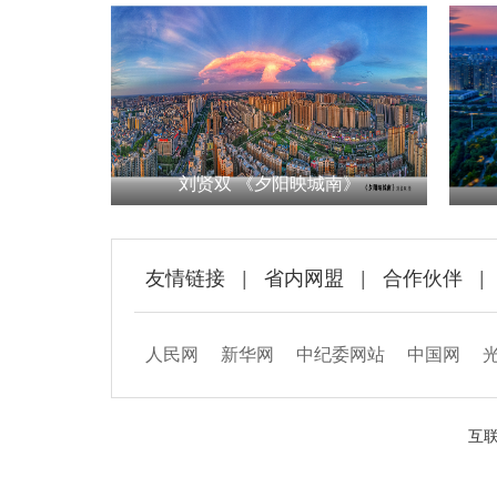
南》
吴晴霄 万家灯火
友情链接
|
省内网盟
|
合作伙伴
|
人民网
新华网
中纪委网站
中国网
互联